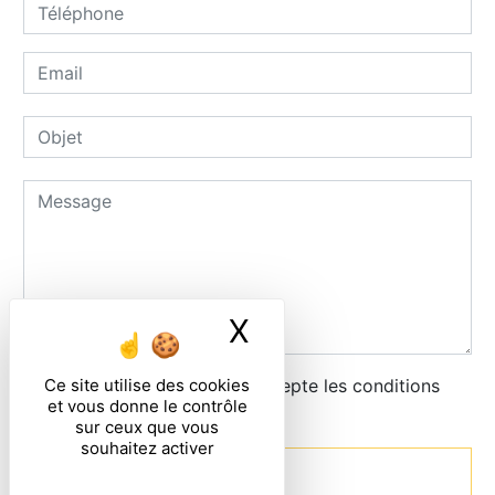
X
Masquer le ban
Ce site utilise des cookies
En cochant cette case, j'accepte les conditions
et vous donne le contrôle
particulières ci-dessous **
sur ceux que vous
souhaitez activer
Envoyer