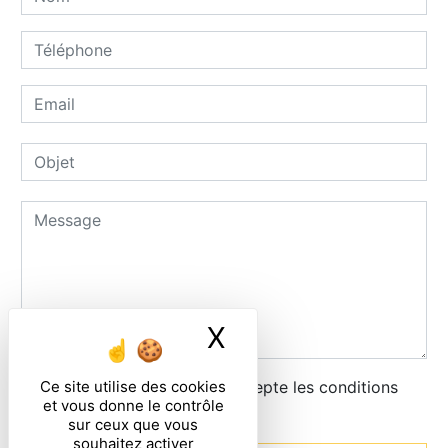
X
Masquer le ban
Ce site utilise des cookies
En cochant cette case, j'accepte les conditions
et vous donne le contrôle
particulières ci-dessous **
sur ceux que vous
souhaitez activer