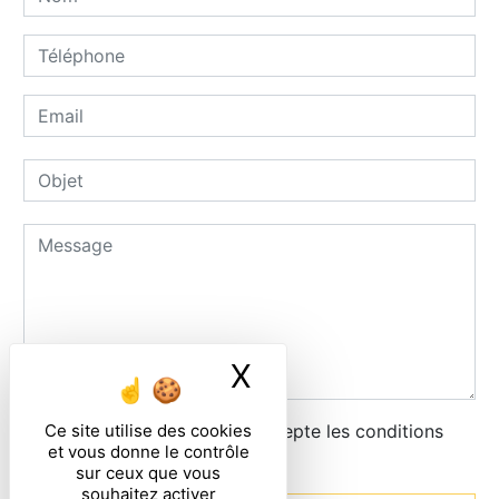
X
Masquer le ban
Ce site utilise des cookies
En cochant cette case, j'accepte les conditions
et vous donne le contrôle
particulières ci-dessous **
sur ceux que vous
souhaitez activer