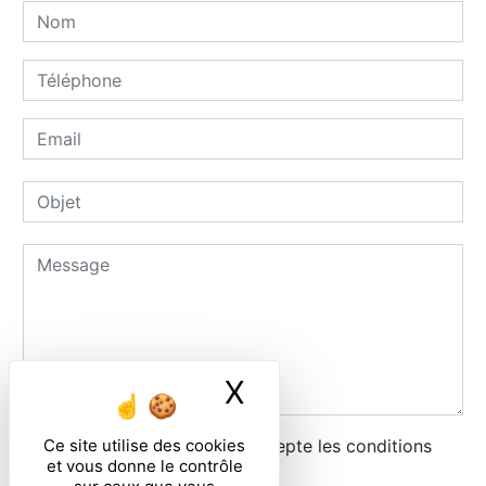
X
Masquer le ban
Ce site utilise des cookies
En cochant cette case, j'accepte les conditions
et vous donne le contrôle
particulières ci-dessous **