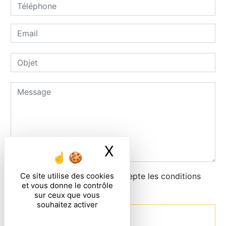
X
Masquer le ban
Ce site utilise des cookies
En cochant cette case, j'accepte les conditions
et vous donne le contrôle
particulières ci-dessous **
sur ceux que vous
souhaitez activer
Envoyer