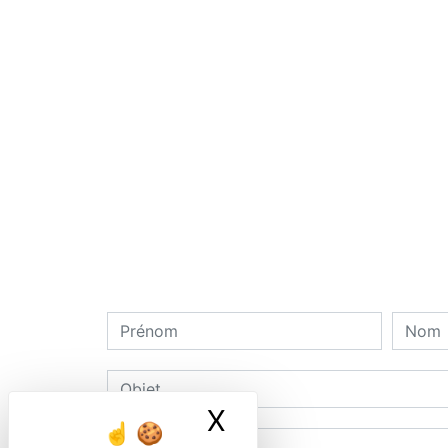
X
Masquer le ban