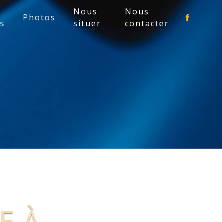
Nous
Nous
Photos
es
situer
contacter
E À