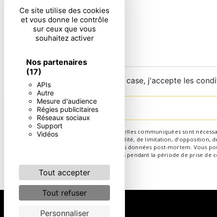
Ce site utilise des cookies
et vous donne le contrôle
sur ceux que vous
souhaitez activer
Nos partenaires
(17)
En cochant cette case, j'accepte les condi
APIs
Autre
Mesure d'audience
Régies publicitaires
Réseaux sociaux
Support
** Les données personnelles communiquées sont nécessaires 
Vidéos
d’effacement, de portabilité, de limitation, d’opposition,
d’organiser le sort de vos données post-mortem. Vous pouv
conservons vos données pendant la période de prise de con
Tout accepter
Tout refuser
Personnaliser