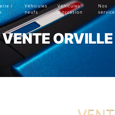
erie /
Véhicules
Véhicules
Nos
e
neufs
d'occasion
servic
VENTE ORVILLE
VENT