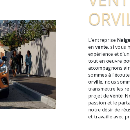
ORVI
L’entreprise
Naige
en
vente
, si vous 
expérience et d’un
tout en oeuvre po
accompagnons ains
sommes à l’écoute 
orville
, nous somm
transmettre les r
projet de
vente
. N
passion et le part
notre désir de réu
et travaille avec p