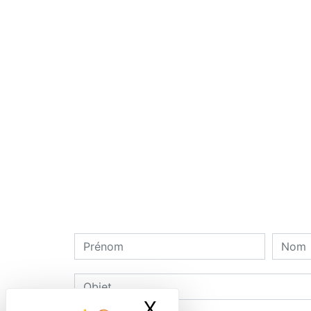
X
Masquer le ban