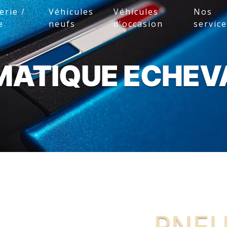
erie /
Véhicules
Véhicules
Nos
e
neufs
d'occasion
servic
MATIQUE ECHEV
PNE