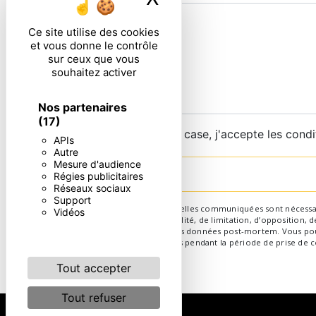
Ce site utilise des cookies
et vous donne le contrôle
sur ceux que vous
souhaitez activer
Nos partenaires
(17)
En cochant cette case, j'accepte les condi
APIs
Autre
Mesure d'audience
Régies publicitaires
Réseaux sociaux
Support
** Les données personnelles communiquées sont nécessaires 
Vidéos
d’effacement, de portabilité, de limitation, d’opposition,
d’organiser le sort de vos données post-mortem. Vous pouv
conservons vos données pendant la période de prise de con
Tout accepter
Tout refuser