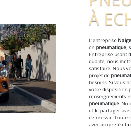
À EC
L’entreprise
Naige
en
pneumatique
, 
Entreprise usant d
qualité, nous met
satisfaire. Nous 
projet de
pneumat
besoins. Si vous h
votre disposition 
renseignements né
pneumatique
. Not
et le partager ave
de réussir. Toute n
avec propreté et r