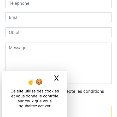
X
Masquer le ban
Ce site utilise des cookies
En cochant cette case, j'accepte les conditions
et vous donne le contrôle
particulières ci-dessous **
sur ceux que vous
souhaitez activer
Envoyer